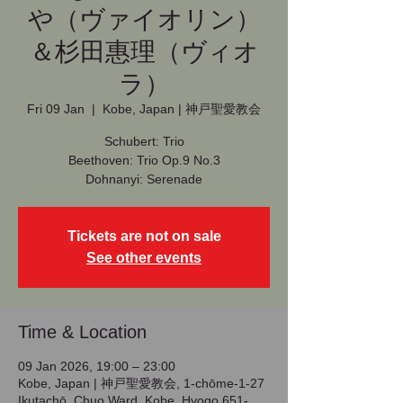
や（ヴァイオリン）
＆杉田惠理（ヴィオ
ラ）
Fri 09 Jan
  |  
Kobe, Japan | 神戸聖愛教会
Schubert: Trio
Beethoven: Trio Op.9 No.3
Dohnanyi: Serenade
Tickets are not on sale
See other events
Time & Location
09 Jan 2026, 19:00 – 23:00
Kobe, Japan | 神戸聖愛教会, 1-chōme-1-27
Ikutachō, Chuo Ward, Kobe, Hyogo 651-