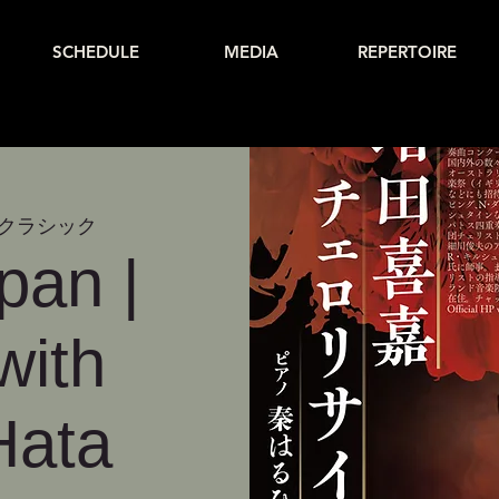
SCHEDULE
MEDIA
REPERTOIRE
クラシック
pan |
with
Hata