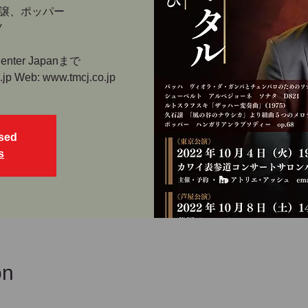
譲、ポッパー
ノ
nter Japanまで
.jp Web: www.tmcj.co.jp
osed
s
on