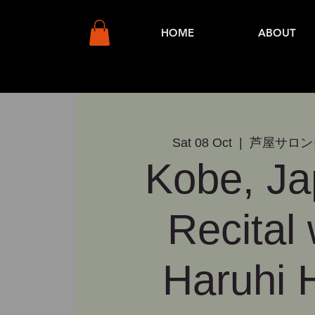
HOME
ABOUT
Sat 08 Oct
  |  
芦屋サロン
Kobe, Ja
Recital 
Haruhi 